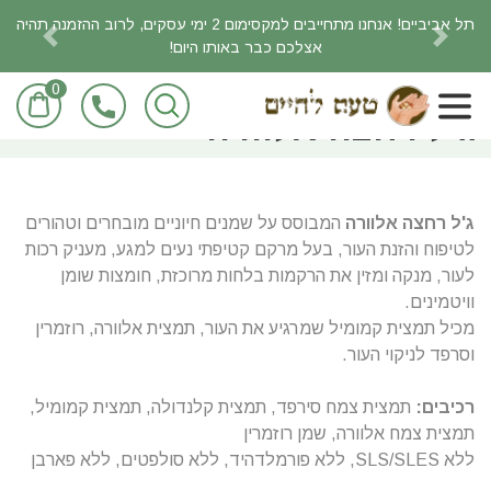
תל אביביים! אנחנו מתחייבים למקסימום 2 ימי עסקים, לרוב ההזמנה תהיה
אצלכם כבר באותו היום!
revious
Next
0
ראשי
מוצרי טיפוח
ג'ל רחצה אלוורה
ג'ל רחצה אלוורה
המבוסס על שמנים חיוניים מובחרים וטהורים
לטיפוח והזנת העור, בעל מרקם קטיפתי נעים למגע, מעניק רכות
לעור, מנקה ומזין את הרקמות בלחות מרוכזת, חומצות שומן
וויטמינים.
מכיל תמצית קמומיל שמרגיע את העור, תמצית אלוורה, רוזמרין
וסרפד לניקוי העור.
רכיבים:
תמצית צמח סירפד, תמצית קלנדולה, תמצית קמומיל,
תמצית צמח אלוורה, שמן רוזמרין
ללא SLS/SLES, ללא פורמלדהיד, ללא סולפטים, ללא פארבן