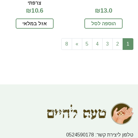
צרפתי
₪10.6
₪13.0
הוספה לסל
אזל במלאי
8
»
5
4
3
2
1
טלפון ליצירת קשר:
0524590178