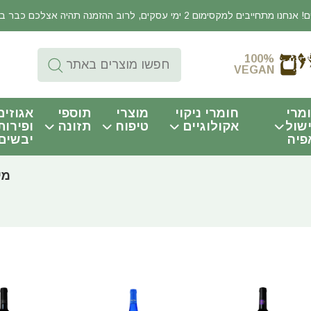
יבים למקסימום 2 ימי עסקים, לרוב ההזמנה תהיה אצלכם כבר באותו היום!
100%
VEGAN
מרי
חומרי ניקוי
מוצרי
תוספי
אגוזים
שול
אקולוגיים
טיפוח
תזונה
ופירות
פיה
יבשים
מי