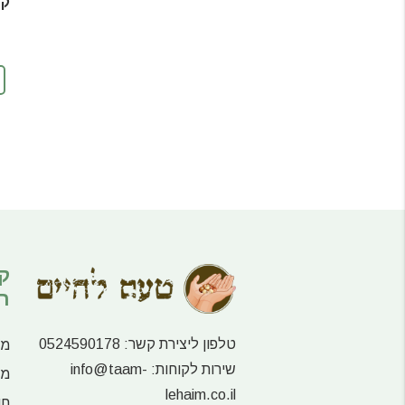
קב
ק
ר
טלפון ליצירת קשר:
0524590178
מע
שירות לקוחות:
info@taam-
מו
lehaim.co.il
חו