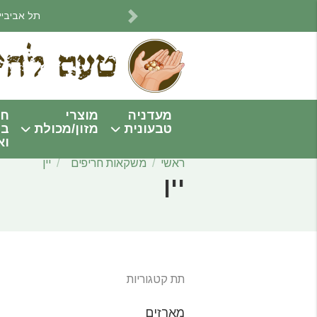
תל אביביים! אנחנו מתחי
Next
מעדניה
מוצרי
חו
טבעונית
מזון/מכולת
בי
וא
ראשי
משקאות חריפים
יין
יין
תת קטגוריות
מארזים