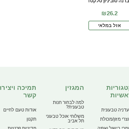
רנה סוביניון סלקטד
₪26.2
אזל במלאי
טגוריות
המגזין
תמיכה ויצירת
אשיות
קשר
למה לבחור חנות
טבעונית?
דניה טבעונית
אודות טעם לחיים
משלוחי אוכל טבעוני
צרי מזון/מכולת
תקנון
תל אביב
מרי בישול ואפיה
מדיניות פרטיות