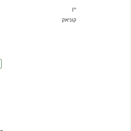
יין
קוניאק