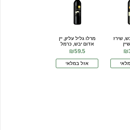
בש, שירז
מרלו גליל עליון, יין
יין
אדום יבש, כרמל
₪59.5
₪3
לאי
אזל במלאי