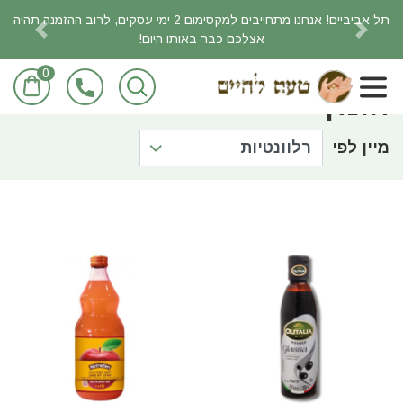
תל אביביים! אנחנו מתחייבים למקסימום 2 ימי עסקים, לרוב ההזמנה תהיה
אצלכם כבר באותו היום!
revious
Next
0
ראשי
חומרי בישול ואפיה
חומץ
חומץ
מיין לפי