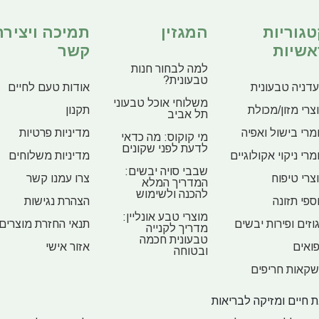
טגוריות
המגזין
תמיכה ויצירת
אשיות
קשר
למה לבחור חנות
טבעונית?
דניה טבעונית
אודות טעם לחיים
משלוחי אוכל טבעוני
צרי מזון/מכולת
תקנון
תל אביב
מרי בישול ואפיה
מדיניות פרטיות
מי קוקוס: מה כדאי
לדעת לפני שקונים
מרי ניקוי אקולוגיים
מדיניות משלוחים
שבבי סויה יבשים:
צרי טיפוח
צרו עמנו קשר
המדריך המלא
להכנה ולשימוש
ספי תזונה
הצהרת נגישות
מוצרי טבע אונליין:
וזים ופירות יבשים
תנאי החזרת מוצרים
מדריך לקנייה
טבעונית חכמה
ואים
אזור אישי
ובטוחה
קאות חריפים
 חיים ומזיקה לבריאות