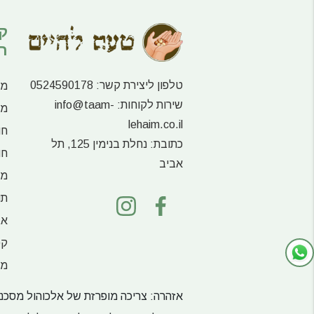
ק
ר
טלפון ליצירת קשר:
0524590178
מע
שירות לקוחות:
info@taam-
מו
lehaim.co.il
חו
כתובת:
נחלת בנימין 125, תל
חו
אביב
מו
תו
אג
קפ
מש
אזהרה: צריכה מופרזת של אלכוהול מסכנת