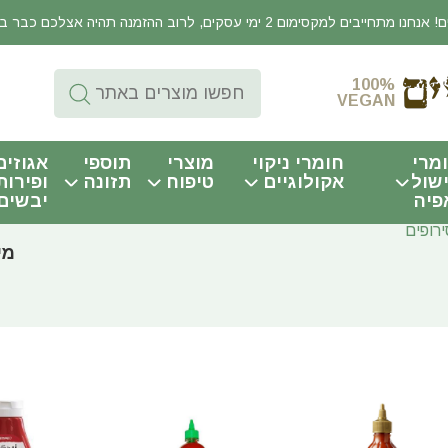
יבים למקסימום 2 ימי עסקים, לרוב ההזמנה תהיה אצלכם כבר באותו היום!
100%
VEGAN
מרי
חומרי ניקוי
מוצרי
תוספי
אגוזים
שול
אקולוגיים
טיפוח
תזונה
ופירות
פיה
יבשים
רופים
מי