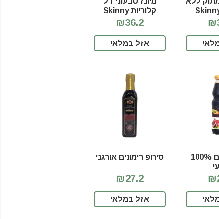
מתוק ללא
מיונז טבעוני דל
לוריות Skinny
קלוריות Skinny
Sauce
S
₪36.2
₪3
לאי
אזל במלאי
רכז רימונים 100%
סירופ רימונים אורגני
י
₪27.2
₪2
לאי
אזל במלאי