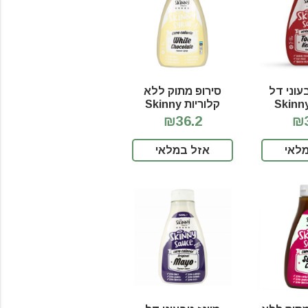
וני דל
סירופ מתוק ללא
לוריות Skinny
קלוריות Skinny
Syrup White
S
₪36.2
₪3
Chocolate
לאי
אזל במלאי