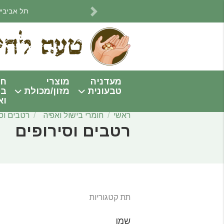
תל אביביים! אנחנו מתחי
Next
מעדניה
מוצרי
חו
טבעונית
מזון/מכולת
בי
וא
ראשי
חומרי בישול ואפיה
רטבים וסי
רטבים וסירופים
תת קטגוריות
שמן