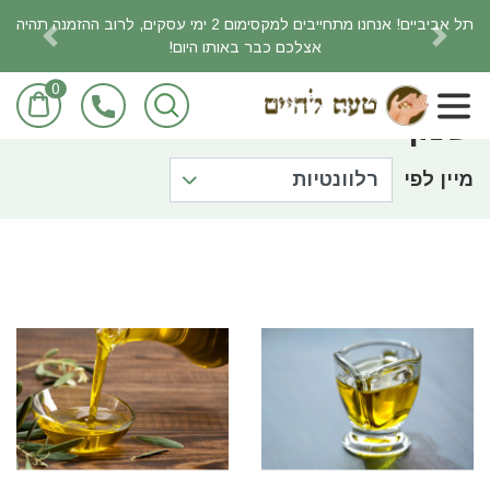
תל אביביים! אנחנו מתחייבים למקסימום 2 ימי עסקים, לרוב ההזמנה תהיה
אצלכם כבר באותו היום!
revious
Next
0
ראשי
חומרי בישול ואפיה
שמן
שמן
מיין לפי