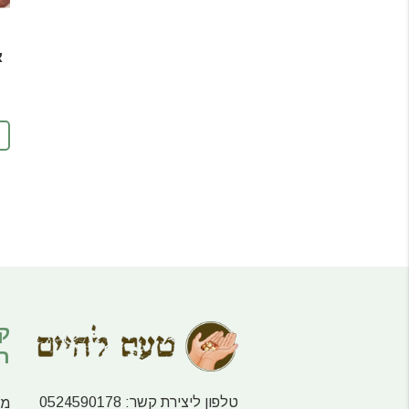
ק
ר
טלפון ליצירת קשר:
0524590178
מע