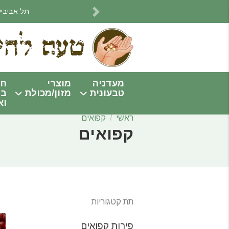
תל אביביים! אנחנו מתחי
Next
מעדניה
מוצרי
חו
טבעונית
מזון/מכולת
בי
וא
ראשי
קפואים
קפואים
תת קטגוריות
פירות קפואים