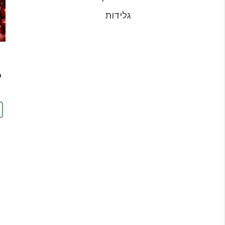
גלידות
ק