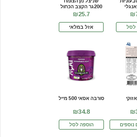
בעוניות
שניצל מן הצומח
אנגלי
200גר הקצב הכחול
₪25.7
₪7
לסל
אזל במלאי
זוקי
סורבה אסאי 500 מייל
₪34.8
₪3
נוספים
הוספה לסל