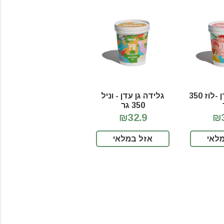
גלידה גן עדן -לוז 350
גלידה גן עדן - וניל
350 גר
₪32.9
₪3
לאי
אזל במלאי