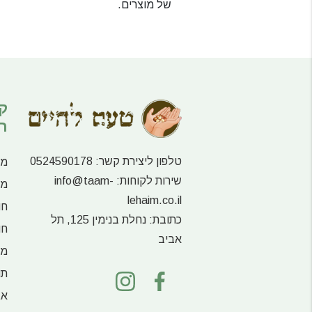
של מוצרים.
ק
ר
טלפון ליצירת קשר:
0524590178
מע
שירות לקוחות:
info@taam-
מו
lehaim.co.il
חו
כתובת:
נחלת בנימין 125, תל
חו
אביב
מו
תו
אג