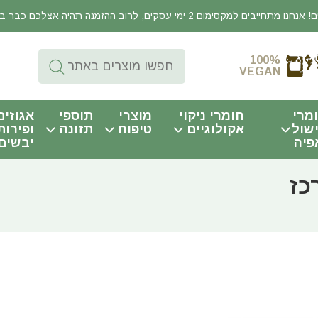
יבים למקסימום 2 ימי עסקים, לרוב ההזמנה תהיה אצלכם כבר באותו היום!
100%
VEGAN
מרי
חומרי ניקוי
מוצרי
תוספי
אגוזים
שול
אקולוגיים
טיפוח
תזונה
ופירות
פיה
יבשים
כז