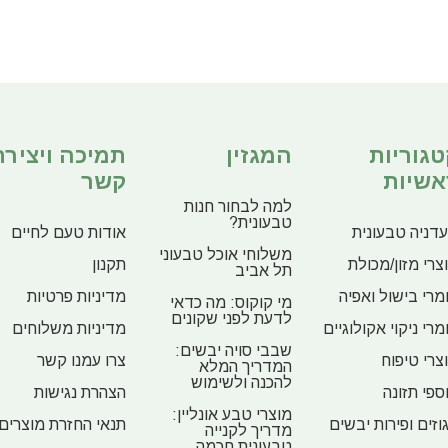
טגוריות
המגזין
תמיכה ויצירת
אשיות
קשר
למה לבחור חנות
טבעונית?
דניה טבעונית
אודות טעם לחיים
משלוחי אוכל טבעוני
צרי מזון/מכולת
תקנון
תל אביב
מרי בישול ואפיה
מדיניות פרטיות
מי קוקוס: מה כדאי
לדעת לפני שקונים
מרי ניקוי אקולוגיים
מדיניות משלוחים
שבבי סויה יבשים:
צרי טיפוח
צרו עמנו קשר
המדריך המלא
להכנה ולשימוש
ספי תזונה
הצהרת נגישות
מוצרי טבע אונליין:
וזים ופירות יבשים
תנאי החזרת מוצרים
מדריך לקנייה
טבעונית חכמה