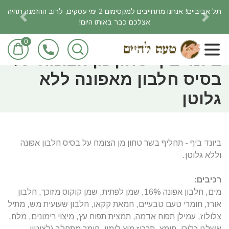
תל אביביים! אנחנו מתחייבים למקסימום 2 ימי עסקים, לרוב ההזמנה תהיה
אצלכם כבר באותו היום!
revious
Next
0
ראשי
מעדניה טבעונית
ביונד ביף טחון מן הצומח על
בסיס חלבון מאפונה ללא
גלוטן
ביונד ביף - תחליף בשר טחון מן הצומח על בסיס חלבון אפונה
וללא גלוטן.
רכיבים:
מים, חלבון אפונה 16%, שמן לפתית, שמן קוקוס מזוכך, חלבון
אורז, חומרי טעם טבעיים, חמאת קקאו, חלבון שעועית מש, מתיל
צלולוז, עמילן תפוח אדמה, תמצית תפוח עץ, מיצוי רימונים, מלח,
אשלגן כלורי, חומץ, תרכיז מיץ לימון, חומר מתחלב (לציטין