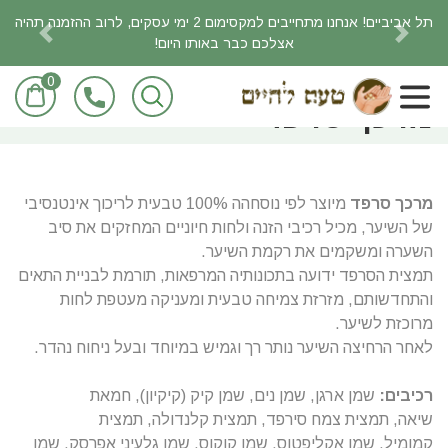
תל אביביים! אנחנו מתחייבים למקסימום 2 ימי עסקים, לרוב ההזמנה תהיה
אצלכם כבר באותו היום!
revious
Next
0
ראשי
מוצרי טיפוח
מרכך סרפד
מרכך סרפד
מיוצר לפי נוסחהה 100% טבעית לריכוך אינטנסיבי
של השיער, מכיל רכיבי הזנה ולחות חיוניים המחזקים את סיב
השערה ומשקמים את רקמת השיער.
תמצית הסרפד ידועה בתכונותיה המרפאות, תורמת לבניית התאים
והתחדשותם, מזרזת צמיחה טבעית ומעניקה מעטפת לחות
מרוכזת לשיער.
לאחר הרחיצה השיער נותר רך וגמיש במיוחד ובעל ניחוח נהדר.
רכיבים:
שמן ארגן, שמן נים, שמן קיק (קיקיון), חמאת
שיאה, תמצית צמח סירפד, תמצית קלנדולה, תמצית
קמומיל, שמן אקליפטוס, שמן קוקוס, שמן גלעיני אפרסק, שמן