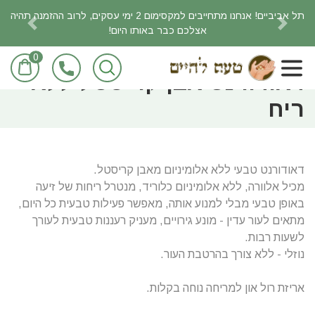
תל אביביים! אנחנו מתחייבים למקסימום 2 ימי עסקים, לרוב ההזמנה תהיה
אצלכם כבר באותו היום!
revious
Next
0
ראשי
מוצרי טיפוח
דאודורנט אבן קריסטל ללא
ריח
דאודורנט טבעי ללא אלומיניום מאבן קריסטל.
מכיל אלוורה, ללא אלומיניום כלוריד, מנטרל ריחות של זיעה
באופן טבעי מבלי למנוע אותה, מאפשר פעילות טבעית כל היום,
מתאים לעור עדין - מונע גירויים, מעניק רעננות טבעית לעורך
לשעות רבות.
נוזלי - ללא צורך בהרטבת העור.
אריזת רול און למריחה נוחה בקלות.