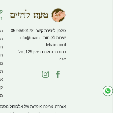
ק
ר
טלפון ליצירת קשר:
0524590178
מע
שירות לקוחות:
info@taam-
מו
lehaim.co.il
חו
כתובת:
נחלת בנימין 125, תל
חו
אביב
מו
תו
אג
קפ
מש
אזהרה: צריכה מופרזת של אלכוהול מסכנת