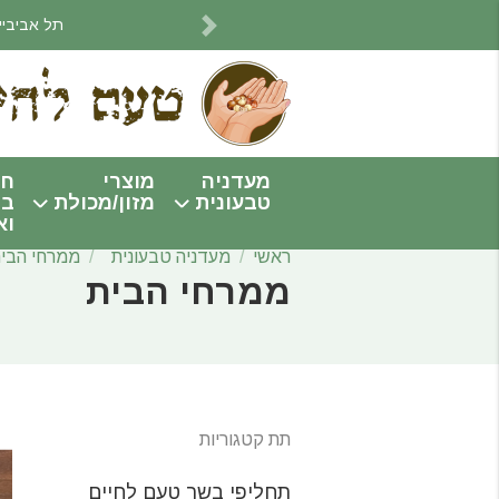
תל אביביים! אנחנו מתחי
Next
מעדניה
מוצרי
חו
טבעונית
מזון/מכולת
בי
וא
ראשי
מעדניה טבעונית
ממרחי הבי
ממרחי הבית
תת קטגוריות
תחליפי בשר טעם לחיים