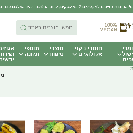
יבים למקסימום 2 ימי עסקים, לרוב ההזמנה תהיה אצלכם כבר באותו היום!
100%
VEGAN
מרי
חומרי ניקוי
מוצרי
תוספי
אגוזים
שול
אקולוגיים
טיפוח
תזונה
ופירות
פיה
יבשים
ת
מי