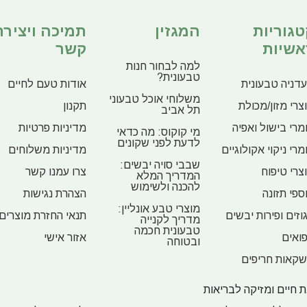
טגוריות
המגזין
תמיכה ויצירת
אשיות
קשר
למה לבחור חנות
טבעונית?
דניה טבעונית
אודות טעם לחיים
משלוחי אוכל טבעוני
צרי מזון/מכולת
תקנון
תל אביב
מרי בישול ואפיה
מדיניות פרטיות
מי קוקוס: מה כדאי
לדעת לפני שקונים
מרי ניקוי אקולוגיים
מדיניות משלוחים
שבבי סויה יבשים:
צרי טיפוח
צרו עמנו קשר
המדריך המלא
להכנה ולשימוש
ספי תזונה
הצהרת נגישות
מוצרי טבע אונליין:
וזים ופירות יבשים
תנאי החזרת מוצרים
מדריך לקנייה
טבעונית חכמה
ואים
אזור אישי
ובטוחה
קאות חריפים
 חיים ומזיקה לבריאות